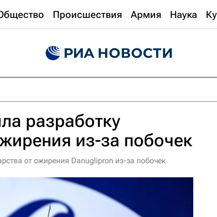
Общество
Происшествия
Армия
Наука
Ку
ила разработку
ожирения из-за побочек
арства от ожирения Danuglipron из-за побочек