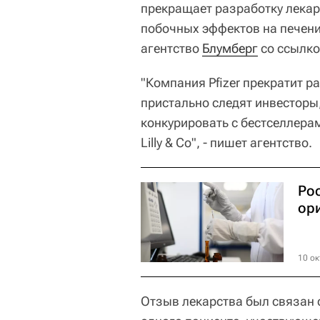
прекращает разработку лекар
побочных эффектов на печени
агентство
Блумберг
со ссылко
"Компания Pfizer прекратит р
пристально следят инвесторы
конкурировать с бестселлерами
Lilly & Co", - пишет агентство.
Ро
ор
10 ок
Отзыв лекарства был связан 