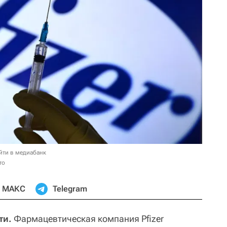
йти в медиабанк
то
МАКС
Telegram
ти.
Фармацевтическая компания Pfizer