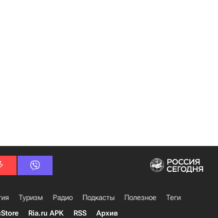
гия
Туризм
Радио
Подкасты
Полезное
Теги
uStore
Ria.ru APK
RSS
Архив