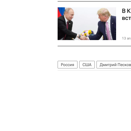
В К
вс
13 ап
Россия
США
Дмитрий Песко