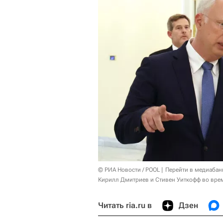
© РИА Новости / POOL
Перейти в медиабан
Кирилл Дмитриев и Стивен Уиткофф во врем
Читать ria.ru в
Дзен