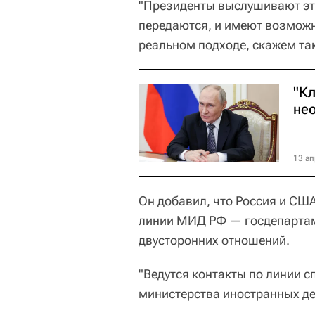
"Президенты выслушивают эт
передаются, и имеют возможно
реальном подходе, скажем так
"К
не
13 ап
Он добавил, что
Россия и США
линии МИД РФ — госдепартам
двусторонних отношений.
"Ведутся контакты по линии с
министерства иностранных дел