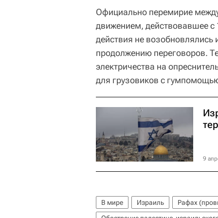
Официально перемирие между
движением, действовавшее с 
действия не возобновлялись 
продолжению переговоров. Те
электричества на опреснитель
для грузовиков с гумпомощь
Из
те
9 апр
В мире
Израиль
Рафах (пров
Обострение палестино-израильског