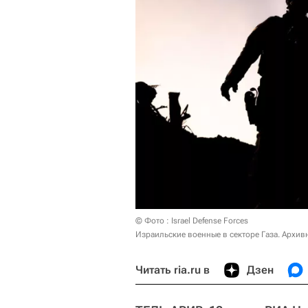
© Фото : Israel Defense Forces
Израильские военные в секторе Газа. Архив
Читать ria.ru в
Дзен