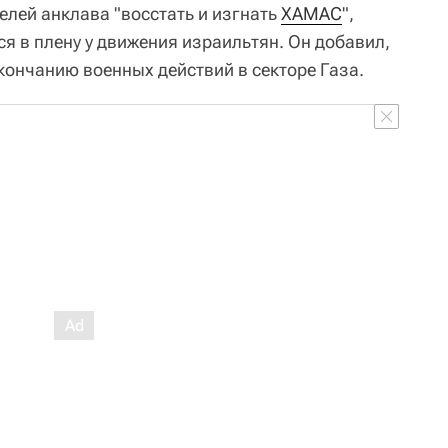
лей анклава "восстать и изгнать
ХАМАС
",
я в плену у движения израильтян. Он добавил,
окончанию военных действий в секторе Газа.