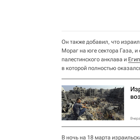
Он также добавил, что израи
Мораг на юге сектора Газа, и
палестинского анклава и
Егип
в которой полностью оказалс
Из
во
Вчера
В ночь на 18 марта израильск