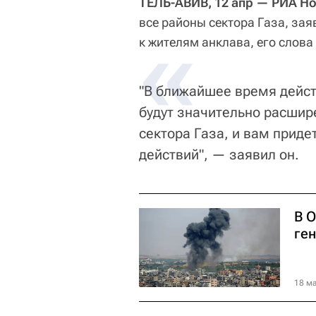
ТЕЛЬ-АВИВ, 12 апр — РИА Но
все районы сектора Газа, за
«
к жителям анклава, его слов
"В ближайшее время дейс
будут значительно расшир
сектора Газа, и вам приде
действий", — заявил он.
В 
ге
18 ма