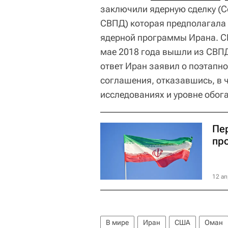
заключили ядерную сделку (
СВПД) которая предполагала 
ядерной программы Ирана. С
мае 2018 года вышли из СВПД
ответ Иран заявил о поэтапн
соглашения, отказавшись, в ч
исследованиях и уровне обог
Пе
пр
12 ап
В мире
Иран
США
Оман