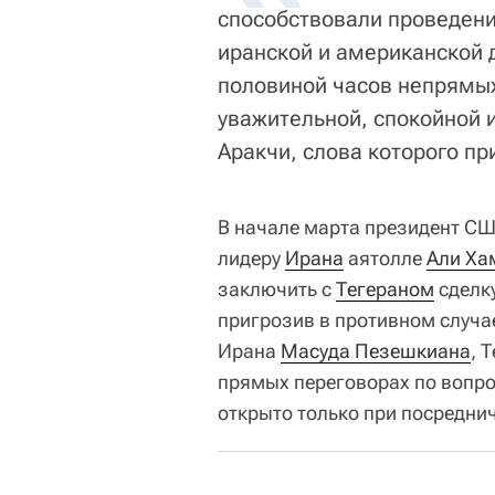
способствовали проведен
иранской и американской д
половиной часов непрямых
уважительной, спокойной и
Аракчи, слова которого пр
В начале марта президент С
лидеру
Ирана
аятолле
Али Ха
заключить с
Тегераном
сделк
пригрозив в противном случа
Ирана
Масуда Пезешкиана
, 
прямых переговорах по вопро
открыто только при посреднич