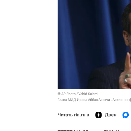
© AP Photo / Vahid Salemi
Глава МИД Ирана Аббас Аракчи . Архивное 
Читать ria.ru в
Дзен