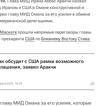
ти.
Глава МИД Ирана Аббас Аракчи назвал
у Ираном и США в Омане конструктивной и
арил главу МИД Омана за его усилия в обмене
американской делегациями.
Маскате
прошли непрямые переговоры главы
 президента
США
по
Ближнему Востоку
Стива 
ан обсудит с США рамки возможного
глашения, заявил Аракчи
реля 2025, 18:45
 главу МИД Омана за его усилия, которые