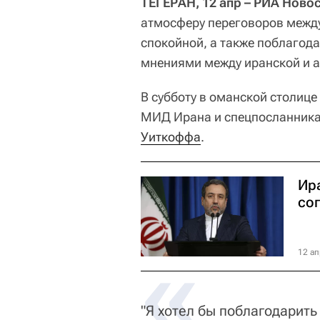
ТЕГЕРАН, 12 апр – РИА Новос
атмосферу переговоров межд
спокойной, а также поблагод
мнениями между иранской и 
В субботу в оманской столице
МИД Ирана и спецпосланника
Уиткоффа
.
Ир
со
«
12 ап
"Я хотел бы поблагодарить