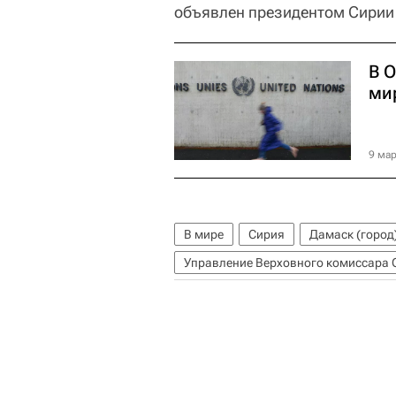
объявлен президентом Сирии 
В 
ми
9 мар
В мире
Сирия
Дамаск (город
Управление Верховного комиссара 