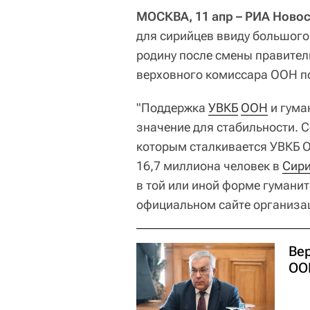
МОСКВА, 11 апр – РИА Новос
для сирийцев ввиду большог
родину после смены правител
верховного комиссара ООН по
"Поддержка
УВКБ
ООН
и гума
значение для стабильности. 
которым сталкивается УВКБ О
16,7 миллиона человек в
Сир
в той или иной форме гуманит
официальном сайте организа
Ве
ОО