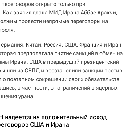
 переговоров открыто только при
н. Как заявил глава МИД Ирана
Аббас Аракчи
,
должны провести непрямые переговоры на
преля.
Германия
,
Китай
,
Россия
, США,
Франция
и Иран
оторая предполагала снятие санкций в обмен на
ммы Ирана. США в предыдущий президентский
 вышли из СВПД и восстановили санкции против
ил о поэтапном сокращении своих обязательств
шись, в частности, от ограничений в ядерных
ащения урана.
Н надеется на положительный исход
реговоров США и Ирана