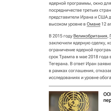
ядерной программы, окно для
посредничестве третьих стра
представители Ирана и США 
высоком уровне в
Омане
12 а
В 2015 году
Великобритания
,
заключили ядерную сделку, к
ограничение ядерной програ
срок Трампа в мае 2018 года
Тегерана. В ответ Иран заяв
в рамках соглашения, отказав
исследованиях и уровне обог
ОО
пе