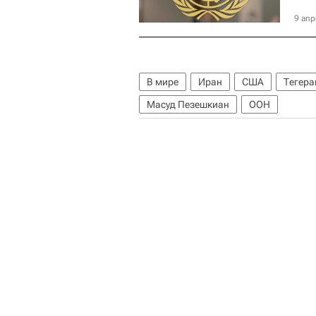
9 апр
В мире
Иран
США
Тегера
Масуд Пезешкиан
ООН