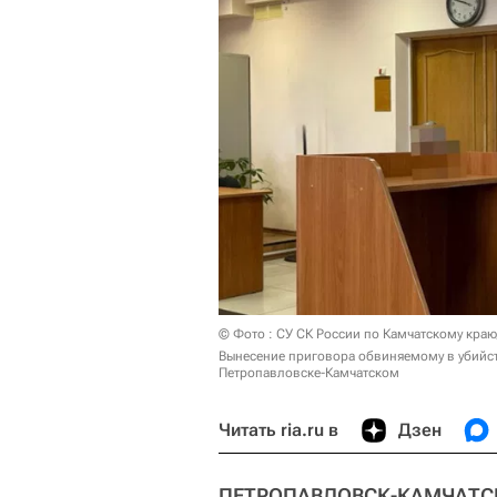
© Фото : СУ СК России по Камчатскому краю
Вынесение приговора обвиняемому в убийст
Петропавловске-Камчатском
Читать ria.ru в
Дзен
ПЕТРОПАВЛОВСК-КАМЧАТСКИЙ