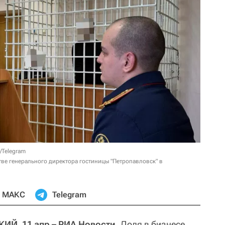
/Telegram
ве генерального директора гостиницы "Петропавловск" в
МАКС
Telegram
, 11 апр – РИА Новости.
Доля в бизнесе