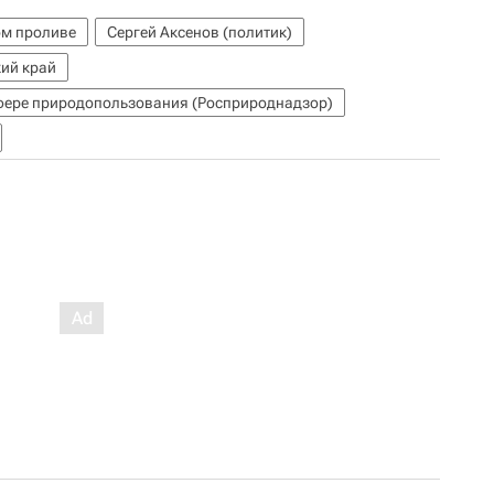
ом проливе
Сергей Аксенов (политик)
ий край
сфере природопользования (Росприроднадзор)