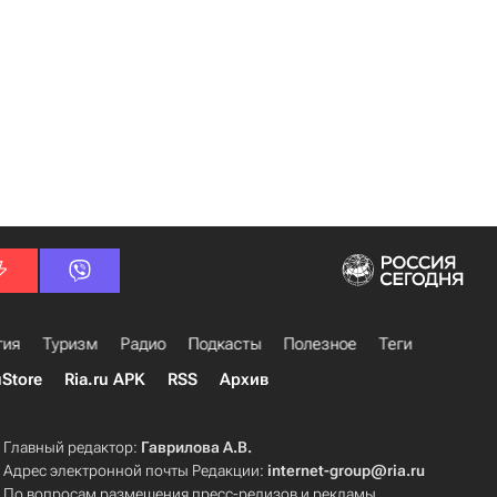
гия
Туризм
Радио
Подкасты
Полезное
Теги
uStore
Ria.ru APK
RSS
Архив
Главный редактор:
Гаврилова А.В.
Адрес электронной почты Редакции:
internet-group@ria.ru
По вопросам размещения пресс-релизов и рекламы