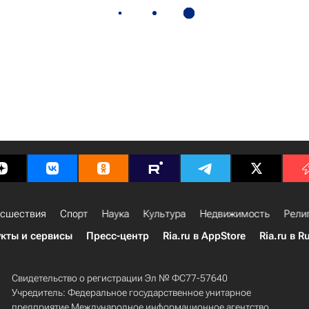
сшествия
Спорт
Наука
Культура
Недвижимость
Рели
кты и сервисы
Пресс-центр
Ria.ru в AppStore
Ria.ru в R
Свидетельство о регистрации Эл № ФС77-57640
Учредитель: Федеральное государственное унитарное
предприятие Международное информационное агентство