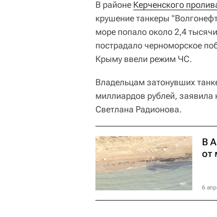
В районе
Керченского пролив
крушение танкеры "Волгонефть
море попало около 2,4 тысячи
пострадало черноморское поб
Крыму ввели режим ЧС.
Владельцам затонувших танке
миллиардов рублей, заявила 
Светлана Радионова.
В 
от 
6 апр