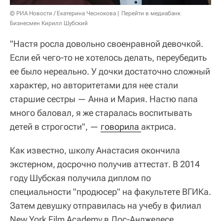
© РИА Новости / Екатерина Чеснокова
Перейти в медиабанк
Бизнесмен Кирилл Шубский
"Настя росла довольно своенравной девочкой.
Если ей чего-то не хотелось делать, переубедить
ее было нереально. У дочки достаточно сложный
характер, но авторитетами для нее стали
старшие сестры — Анна и Мария. Настю папа
много баловал, я же старалась воспитывать
детей в строгости", —
говорила 
актриса.
Как известно, школу Анастасия окончила
экстерном, досрочно получив аттестат. В 2014
году Шубская получила диплом по
специальности "продюсер" на факультете ВГИКа.
Затем девушку отправилась на учебу в филиал
New York Film Academy в Лос-Анджелесе.