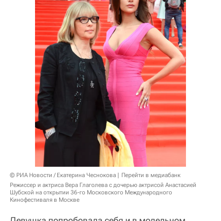
© РИА Новости / Екатерина Чеснокова
Перейти в медиабанк
Режиссер и актриса Вера Глаголева с дочерью актрисой Анастасией
Шубской на открытии 36-го Московского Международного
Кинофестиваля в Москве
Девушка попробовала себя и в модельном