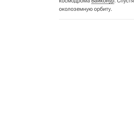
космодрома
Байконур
. Спуст
околоземную орбиту.