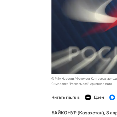
© РИА Новости / Фотохост Конгресса молод
Символика "Роскосмоса". Архивное фото
Читать ria.ru в
Дзен
БАЙКОНУР (Казахстан), 8 апр