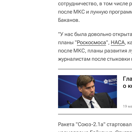
сотрудничество, в том числе
после МКС и лунную програм
Баканов.
"У нас была довольно открыта
планы "
Роскосмоса
",
НАСА
, 
после МКС, планы развития л
журналистам после стыковки 
Гл
о 
19 ма
Ракета "Союз-2.1а" стартовал