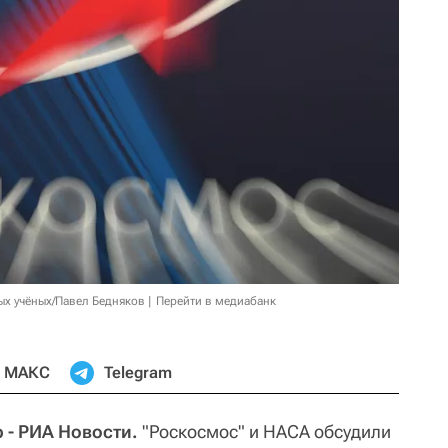
ых учёных/Павел Бедняков
Перейти в медиабанк
МАКС
Telegram
 - РИА Новости.
"Роскосмос" и НАСА обсудили