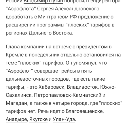
России
Владимир Путин
попросил гендиректора
"Аэрофлота" Сергея Александровского
доработать с Минтрансом РФ предложение о
расширении программы "плоских" тарифов в
регионах Дальнего Востока.
Глава компании на встрече с президентом в
Кремле в понедельник отдельно остановился на
теме "плоских" тарифов. Он упомянул, что
"
Аэрофлот
" совершает рейсы в пять
дальневосточных городов, где есть такие
тарифы, - это
Хабаровск
,
Владивосток
,
Южно-
Сахалинск
,
Петропавловск-Камчатский
и
Магадан
, а также в четыре города, где "плоских"
тарифов нет. Речь идет о
Благовещенске
,
Анадыре
,
Якутске
и
Улан-Удэ
.