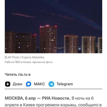
© AP Photo / Evgeniy Maloletka
Работа ПВО в Киеве. Архивное фото
Читать ria.ru в
Дзен
МАКС
Telegram
МОСКВА, 6 апр — РИА Новости.
В ночь на 6
апреля в Киеве прогремели взрывы, сообщило в