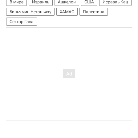
В мире
Израиль
Ашкелон
США
Исраэль Кац
Биньямин Нетаньяху
ХАМАС
Палестина
Сектор Газа