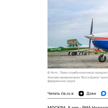
© Фото : Пресс-служба комплекса городско
Экипажи авиакомпании "Волга-Днепр" прис
федеральном округе
Читать ria.ru в
Дзен
МОСКВА, 5 апр - РИА Новост