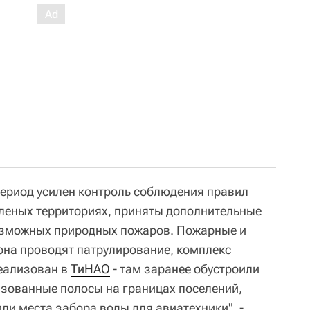
ериод усилен контроль соблюдения правил
леных территориях, приняты дополнительные
зможных природных пожаров. Пожарные и
она проводят патрулирование, комплекс
еализован в
ТиНАО
- там заранее обустроили
зованные полосы на границах поселений,
ли места забора воды для авиатехники", -