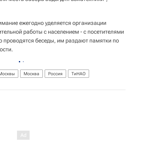
нимание ежегодно уделяется организации
тельной работы с населением - с посетителями
о проводятся беседы, им раздают памятки по
ости.
 Москвы
Москва
Россия
ТиНАО