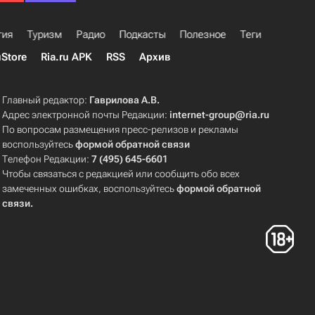
гия
Туризм
Радио
Подкасты
Полезное
Теги
uStore
Ria.ru APK
RSS
Архив
Главный редактор:
Гаврилова А.В.
Адрес электронной почты Редакции:
internet-group@ria.ru
По вопросам размещения пресс-релизов и рекламы
воспользуйтесь
формой обратной связи
Телефон Редакции:
7 (495) 645-6601
Чтобы связаться с редакцией или сообщить обо всех
замеченных ошибках, воспользуйтесь
формой обратной
связи
.