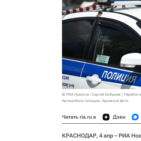
© РИА Новости / Сергей Бобылев
Перейти 
Автомобиль полиции. Архивное фото
Читать ria.ru в
Дзен
КРАСНОДАР, 4 апр – РИА Но