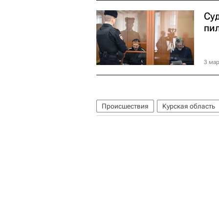
Су
пи
3 мар
Происшествия
Курская область