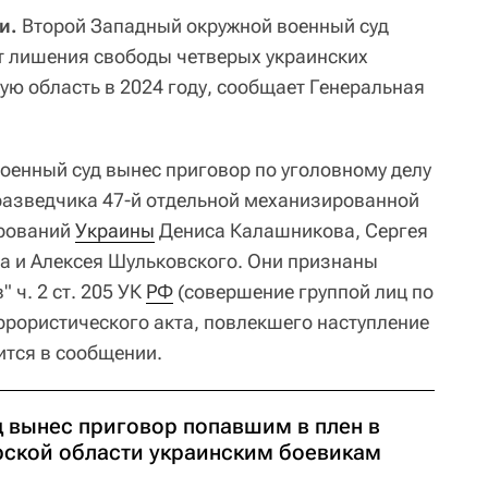
и.
Второй Западный окружной военный суд
ет лишения свободы четверых украинских
ую область в 2024 году, сообщает Генеральная
оенный суд вынес приговор по уголовному делу
 разведчика 47-й отдельной механизированной
рований
Украины
Дениса Калашникова, Сергея
а и Алексея Шульковского. Они признаны
" ч. 2 ст. 205 УК
РФ
(совершение группой лиц по
ррористического акта, повлекшего наступление
рится в сообщении.
д вынес приговор попавшим в плен в
рской области украинским боевикам