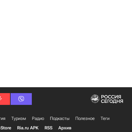
гия
Туризм
Радио
Подкасты
Полезное
Теги
uStore
Ria.ru APK
RSS
Архив