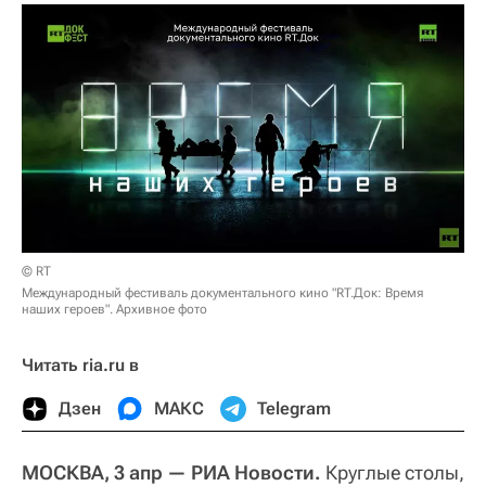
© RT
Международный фестиваль документального кино "RT.Док: Время
наших героев". Архивное фото
Читать ria.ru в
Дзен
МАКС
Telegram
МОСКВА, 3 апр — РИА Новости.
Круглые столы,