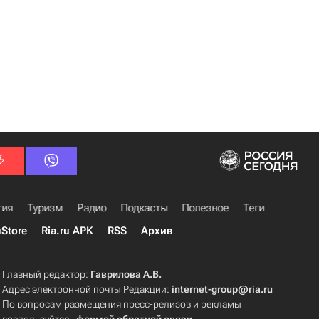
гия
Туризм
Радио
Подкасты
Полезное
Теги
uStore
Ria.ru APK
RSS
Архив
Главный редактор:
Гаврилова А.В.
Адрес электронной почты Редакции:
internet-group@ria.ru
По вопросам размещения пресс-релизов и рекламы