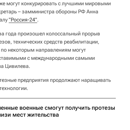
уже могут конкурировать с лучшими мировыми
кретарь – замминистра обороны РФ Анна
налу
"Россия-24"
.
 два года произошел колоссальный прорыв
езов, технических средств реабилитации,
 по некоторым направлениям могут
оставимыми с международными самыми
ла Цивилева.
ротезные предприятия продолжают наращивать
технологии.
ненные военные смогут получить протезы
лизи мест жительства