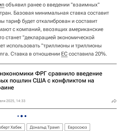
мп
объявил ранее о введении "взаимных"
стран. Базовая минимальная ставка составит
ны тариф будет откалиброван и составит
зимают с компаний, ввозящих американские
то станет "декларацией экономической
ет использовать "триллионы и триллионы
лга. Ставка в отношении
ЕС
составила 20%.
нэкономики ФРГ сравнило введение
вых пошлин США с конфликтом на
раине
еля 2025, 14:33
оберт Хабек
Дональд Трамп
Евросоюз