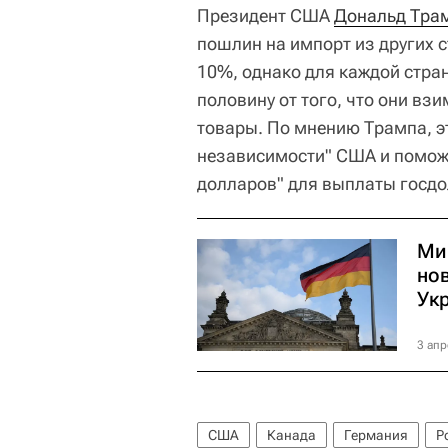
Президент США
Дональд Тра
пошлин на импорт из других 
10%, однако для каждой стра
половину от того, что они в
товары. По мнению Трампа, э
независимости" США и помож
долларов" для выплаты госдо
Ми
но
Ук
3 апр
США
Канада
Германия
Р