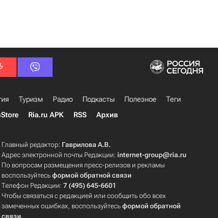
гия
Туризм
Радио
Подкасты
Полезное
Теги
uStore
Ria.ru APK
RSS
Архив
Главный редактор:
Гаврилова А.В.
Адрес электронной почты Редакции:
internet-group@ria.ru
По вопросам размещения пресс-релизов и рекламы
воспользуйтесь
формой обратной связи
Телефон Редакции:
7 (495) 645-6601
Чтобы связаться с редакцией или сообщить обо всех
замеченных ошибках, воспользуйтесь
формой обратной
связи
.