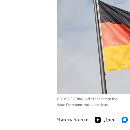
CC BY 2.0
/
Trine Juel
/
The German flag
Флаг Германии. Архивное фото
Читать ria.ru в
Дзен