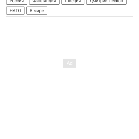
Россия
Финляндия
Швеция
Дмитрий Песков
НАТО
В мире