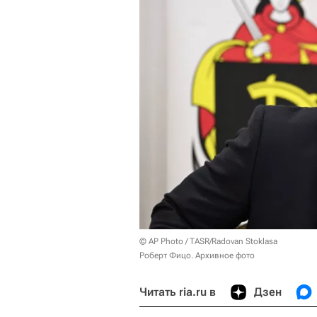
© AP Photo / TASR/Radovan Stoklasa
Роберт Фицо. Архивное фото
Читать ria.ru в
Дзен