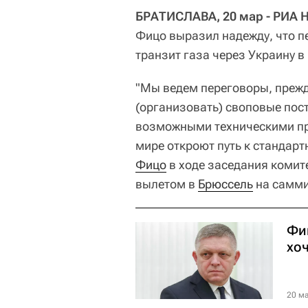
БРАТИСЛАВА, 20 мар - РИА 
Фицо выразил надежду, что п
транзит газа через Украину в
"Мы ведем переговоры, прежд
(организовать) своповые пост
возможными техническими пр
мире откроют путь к стандарт
Фицо
в ходе заседания комит
вылетом в
Брюссель
на самм
Фи
хо
20 ма