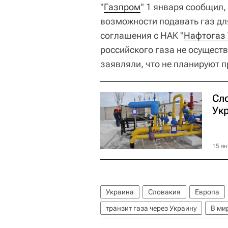
"
Газпром
" 1 января сообщил,
возможности подавать газ для
соглашения с НАК "
Нафтогаз
российского газа не осущест
заявляли, что не планируют 
Сл
Ук
15 ян
Украина
Словакия
Европа
транзит газа через Украину
В ми