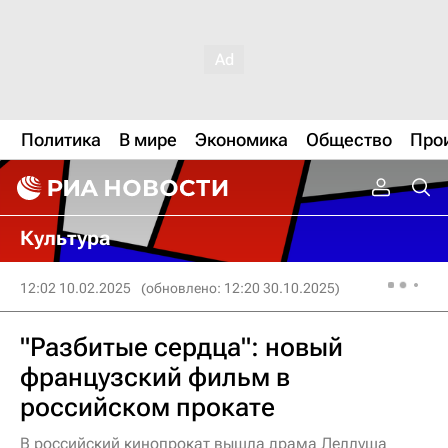
Политика
В мире
Экономика
Общество
Про
Культура
12:02 10.02.2025
(обновлено: 12:20 30.10.2025)
"Разбитые сердца": новый
французский фильм в
российском прокате
В российский кинопрокат вышла драма Леллуша