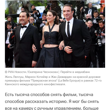
© РИА Новости / Екатерина Чеснокова
Перейти в медиабанк
Жиль Леллуш, Марион Котийяр и Жан Дюжарден на красной дорожке
премьеры фильма "Прекрасная эпоха" (La Belle Epoque) в рамках 72-го
Каннского международного кинофестиваля.
Есть тысяча способов снять фильм, тысяча
способов рассказать историю. Я мог бы снять
все на камеру с ручным управлением, больше