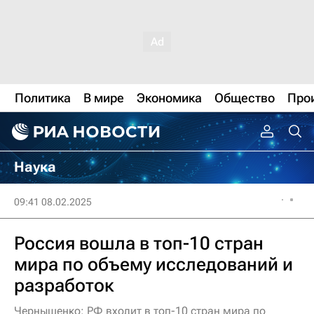
Политика
В мире
Экономика
Общество
Про
Наука
09:41 08.02.2025
Россия вошла в топ-10 стран
мира по объему исследований и
разработок
Чернышенко: РФ входит в топ-10 стран мира по