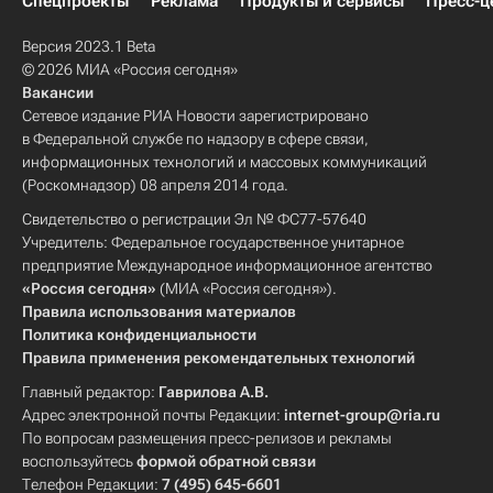
Спецпроекты
Реклама
Продукты и сервисы
Пресс-ц
Версия 2023.1 Beta
© 2026 МИА «Россия сегодня»
Вакансии
Сетевое издание РИА Новости зарегистрировано
в Федеральной службе по надзору в сфере связи,
информационных технологий и массовых коммуникаций
(Роскомнадзор) 08 апреля 2014 года.
Свидетельство о регистрации Эл № ФС77-57640
Учредитель: Федеральное государственное унитарное
предприятие Международное информационное агентство
«Россия сегодня»
(МИА «Россия сегодня»).
Правила использования материалов
Политика конфиденциальности
Правила применения рекомендательных технологий
Главный редактор:
Гаврилова А.В.
Адрес электронной почты Редакции:
internet-group@ria.ru
По вопросам размещения пресс-релизов и рекламы
воспользуйтесь
формой обратной связи
Телефон Редакции:
7 (495) 645-6601