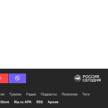
гия
Туризм
Радио
Подкасты
Полезное
Теги
uStore
Ria.ru APK
RSS
Архив