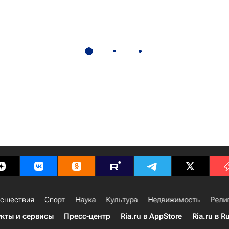
сшествия
Спорт
Наука
Культура
Недвижимость
Рели
кты и сервисы
Пресс-центр
Ria.ru в AppStore
Ria.ru в R