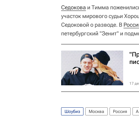
Седокова
и Тимма поженились
участок мирового судьи Хоро
Седоковой о разводе. В
Росси
петербургский "Зенит" и подм
"П
пи
17 де
Шоубиз
Москва
Россия
А