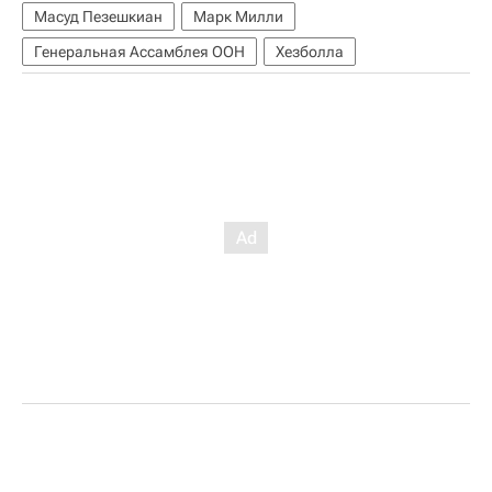
Масуд Пезешкиан
Марк Милли
Генеральная Ассамблея ООН
Хезболла