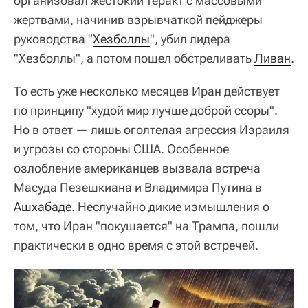
организовал жестокий теракт с массовыми
жертвами, начинив взрывчаткой пейджеры
руководства "
Хезболлы
", убил лидера
"Хезболлы", а потом пошел обстреливать
Ливан
.
То есть уже несколько месяцев Иран действует
по принципу "худой мир лучше доброй ссоры".
Но в ответ — лишь оголтелая агрессия Израиля
и угрозы со стороны США. Особенное
озлобление американцев вызвала встреча
Масуда Пезешкиана и Владимира Путина в
Ашхабаде
. Неслучайно дикие измышления о
том, что Иран "покушается" на Трампа, пошли
практически в одно время с этой встречей.