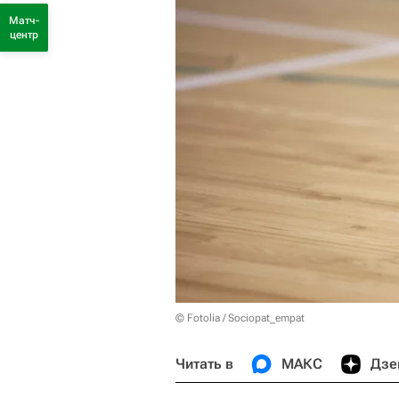
Матч-
центр
© Fotolia / Sociopat_empat
Читать в
МАКС
Дзе