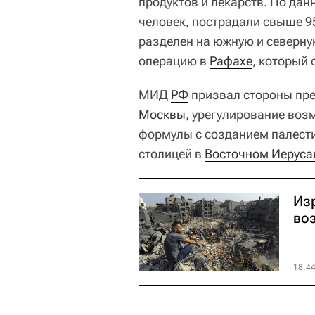
продуктов и лекарств. По да
человек, пострадали свыше 9
разделен на южную и северну
операцию в
Рафахе
, который
МИД
РФ
призвал стороны пре
Москвы
, урегулирование во
формулы с созданием палести
столицей в
Восточном Иеруса
Из
во
18:4