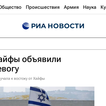
Общество
Происшествия
Армия
Наука
Ку
Хайфы объявили
евогу
учала к востоку от Хайфы