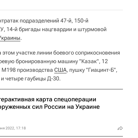
нтратак подразделений 47-й, 150-й
У, 14-й бригады нацгвардии и штурмовой
Украины
.
а этом участке линии боевого соприкосновения
оевую бронированную машину "Казак", 12
и М198 производства
США
, пушку "Гиацинт-Б",
 и четыре гаубицы Д-30.
терактивная карта спецоперации
оруженных сил России на Украине
ня 2022, 17:18