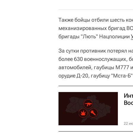
Также бойцы отбили шесть ко
механизированных бригад ВС
бригады "Лють" Нацполиции
За сутки противник потерял н
более 630 военнослужащих, б
автомобилей, гаубицы М777 
орудие Д-20, гаубицу "Мста-Б"
Ин
Во
22 ию