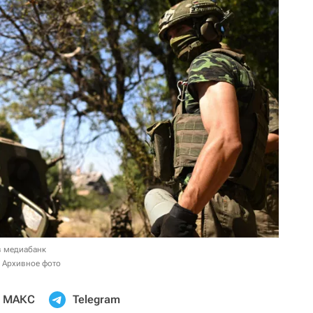
в медиабанк
. Архивное фото
МАКС
Telegram