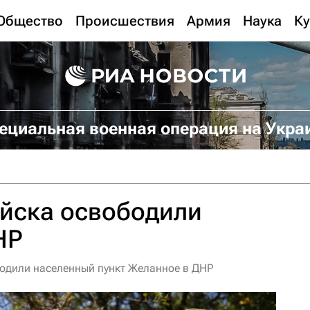
Общество
Происшествия
Армия
Наука
Ку
ециальная военная операция на Укра
ойска освободили
НР
одили населенный пункт Желанное в ДНР