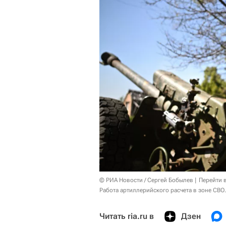
© РИА Новости / Сергей Бобылев
Перейти 
Работа артиллерийского расчета в зоне СВО
Читать ria.ru в
Дзен