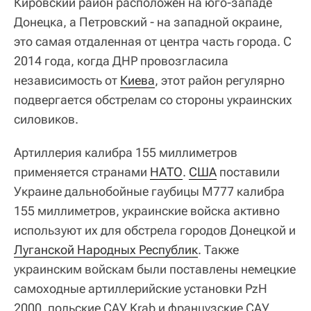
Кировский район расположен на юго-западе
Донецка, а Петровский - на западной окраине,
это самая отдаленная от центра часть города. С
2014 года, когда ДНР провозгласила
независимость от
Киева
, этот район регулярно
подвергается обстрелам со стороны украинских
силовиков.
Артиллерия калибра 155 миллиметров
применяется странами
НАТО
.
США
поставили
Украине дальнобойные гаубицы M777 калибра
155 миллиметров, украинские войска активно
используют их для обстрела городов Донецкой и
Луганской Народных Республик
. Также
украинским войскам были поставлены немецкие
самоходные артиллерийские установки PzH
2000, польские САУ Krab и французские САУ