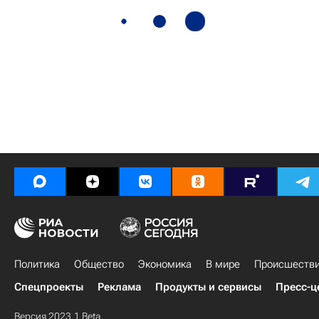
Политика
Общество
Экономика
В мире
Происшеств
Спецпроекты
Реклама
Продукты и сервисы
Пресс-ц
Версия 2023.1 Beta