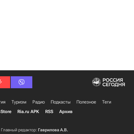
гия
Туризм
Радио
Подкасты
Полезное
Теги
uStore
Ria.ru APK
RSS
Архив
Главный редактор:
Гаврилова А.В.