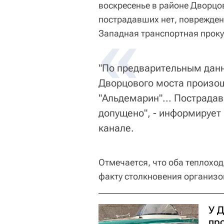
воскресенье в районе Дворцов
пострадавших нет, поврежден
«
Западная транспортная проку
"По предварительным данн
Дворцового моста произош
"Альдемарин"... Пострада
допущено", - информирует
канале.
Отмечается, что оба теплохо
факту столкновения организо
У 
пр