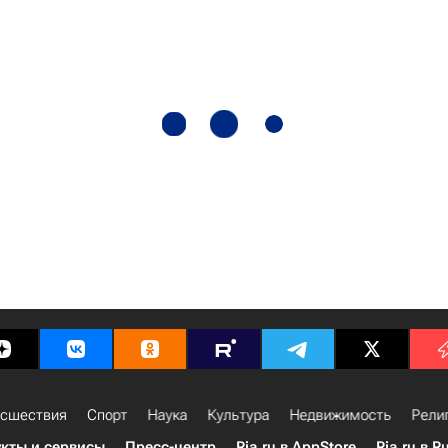
сшествия
Спорт
Наука
Культура
Недвижимость
Рели
кты и сервисы
Пресс-центр
Ria.ru в AppStore
Ria.ru в R