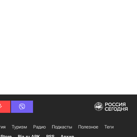
гия
Туризм
Радио
Подкасты
Полезное
Теги
uStore
Ria.ru APK
RSS
Архив