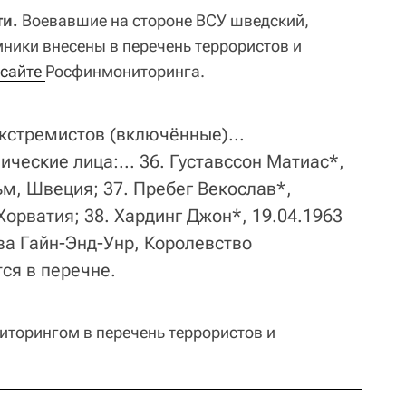
ти.
Воевавшие на стороне ВСУ шведский,
мники внесены в перечень террористов и
сайте 
Росфинмониторинга.
кстремистов (включённые)...
ические лица:... 36. Густавссон Матиас*,
ольм, Швеция; 37. Пребег Векослав*,
, Хорватия; 38. Хардинг Джон*, 19.04.1963
тва Гайн-Энд-Унр, Королевство
тся в перечне.
иторингом в перечень террористов и