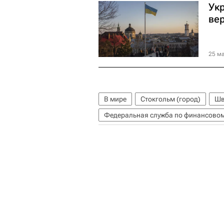
Ук
ве
25 ма
В мире
Стокгольм (город)
Шв
Федеральная служба по финансовом