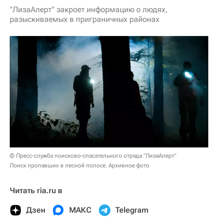
"ЛизаАлерт" закроет информацию о людях,
разыскиваемых в приграничных районах
© Пресс-служба поисково-спасательного отряда "‎ЛизаАлерт"‎
Поиск пропавших в лесной полосе. Архивное фото
Читать ria.ru в
Дзен
МАКС
Telegram