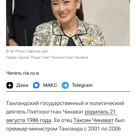
© AP Photo / Sakchai Lalit
Лидер партии "Пхыа Тхаи" Пхетхонгтхан Чинават
Читать ria.ru в
Дзен
МАКС
Telegram
Таиландский государственный и политический
деятель Пхетхонгтхан Чинават
родилась 21 
августа 1986 года
. Ее отец
Таксин Чинават
был
премьер-министром Таиланда с 2001 по 2006