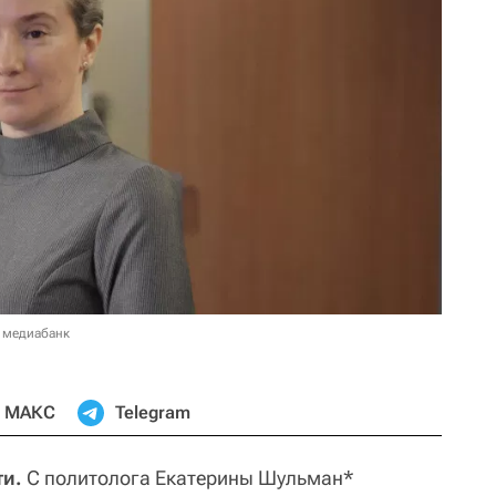
 медиабанк
МАКС
Telegram
ти.
С политолога Екатерины Шульман*