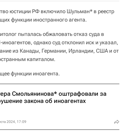
ство юстиции РФ включило Шульман* в реестр
их функции иностранного агента.
итолог пыталась обжаловать отказ суда в
иноагентов, однако суд отклонил иск и указал,
ание из Канады, Германии, Ирландии, США и от
остранным капиталом.
щее функции иноагента.
тера Смольянинова* оштрафовали за
рушение закона об иноагентах
уста 2024, 17:09