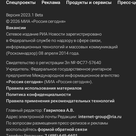
Спецпроекты
Реклама
Продукты и сервисы
Пресс-ц
Версия 2023.1 Beta
© 2026 МИА «Россия сегодня»
Вакансии
Сетевое издание РИА Новости зарегистрировано
в Федеральной службе по надзору в сфере связи,
информационных технологий и массовых коммуникаций
(Роскомнадзор) 08 апреля 2014 года.
Свидетельство о регистрации Эл № ФС77-57640
Учредитель: Федеральное государственное унитарное
предприятие Международное информационное агентство
«Россия сегодня»
(МИА «Россия сегодня»).
Правила использования материалов
Политика конфиденциальности
Правила применения рекомендательных технологий
Главный редактор:
Гаврилова А.В.
Адрес электронной почты Редакции:
internet-group@ria.ru
По вопросам размещения пресс-релизов и рекламы
воспользуйтесь
формой обратной связи
Телефон Редакции:
7 (495) 645-6601