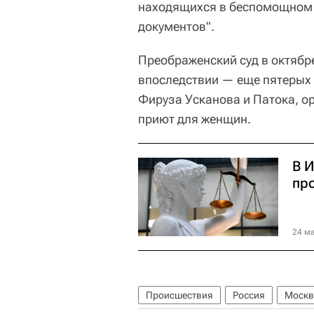
находящихся в беспомощном 
документов".
Преображенский суд в октябре
впоследствии — еще пятерых 
Фируза Усканова и Патока, 
приют для женщин.
В 
пр
24 ма
Происшествия
Россия
Москв