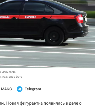
в медиабанк
. Архивное фото
МАКС
Telegram
ти.
Новая фигурантка появилась в деле о