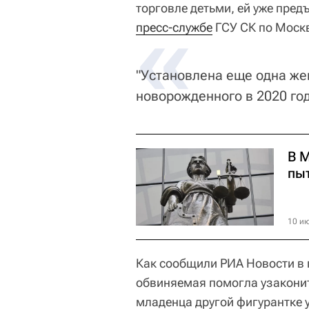
торговле детьми, ей уже пре
«
пресс-службе
ГСУ СК по Моск
"Установлена еще одна ж
новорожденного в 2020 год
В 
пы
10 ию
Как сообщили РИА Новости в 
обвиняемая помогла узаконит
младенца другой фигурантке 