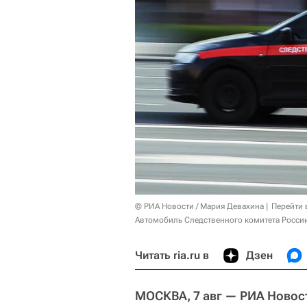
© РИА Новости / Мария Девахина
Перейти 
Автомобиль Следственного комитета России
Читать ria.ru в
Дзен
МОСКВА, 7 авг — РИА Новос