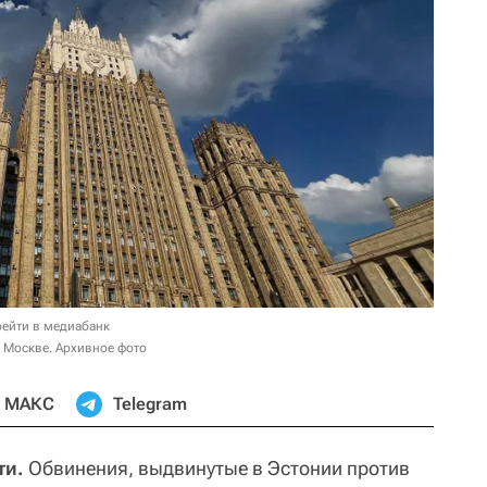
ейти в медиабанк
 Москве. Архивное фото
МАКС
Telegram
ти.
Обвинения, выдвинутые в Эстонии против