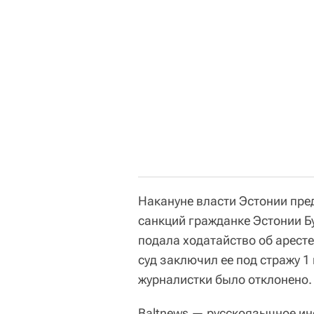
Накануне власти Эстонии пре
санкций гражданке Эстонии Б
подала ходатайство об арест
суд заключил ее под стражу 1
журналистки было отклонено.
Baltnews — русскоязычное и