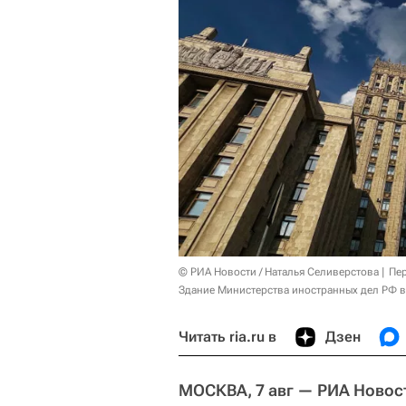
© РИА Новости / Наталья Селиверстова
Пер
Здание Министерства иностранных дел РФ в
Читать ria.ru в
Дзен
МОСКВА, 7 авг — РИА Новос