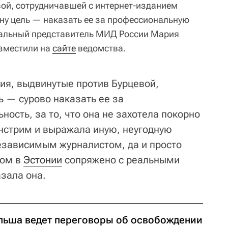
ой, сотрудничавшей с интернет-изданием
дну цель — наказать ее за профессиональную
иальный представитель МИД России Мария
азместили на
сайте
ведомства.
ия, выдвинутые против Бурцевой,
ь — сурово наказать ее за
ость, за то, что она не захотела покорно
нстрим и выражала иную, неугодную
езависимым журналистом, да и просто
ком в
Эстонии
сопряжено с реальными
зала она.
льша ведет переговоры об освобождении