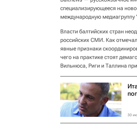
специализирующееся на ново
международную медиагруппу "
Власти балтийских стран нео
российских СМИ. Как отмечал
явные признаки скоординиро
чего на практике стоят дема
Вильнюса, Риги и Таллина пр
Ит
по
30 ию