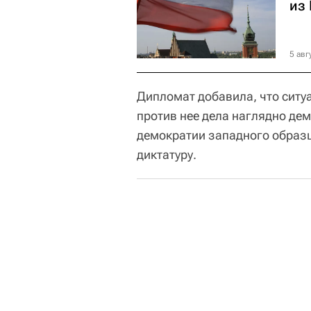
из
5 авг
Дипломат добавила, что ситу
против нее дела наглядно дем
демократии западного образц
диктатуру.