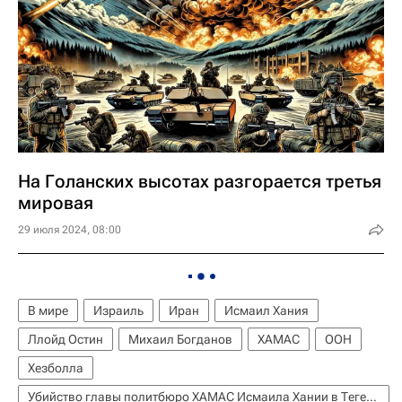
На Голанских высотах разгорается третья
мировая
29 июля 2024, 08:00
В мире
Израиль
Иран
Исмаил Хания
Ллойд Остин
Михаил Богданов
ХАМАС
ООН
Хезболла
Убийство главы политбюро ХАМАС Исмаила Хании в Тегеране