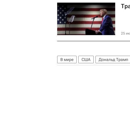
Тр
25 ию
В мире
США
Дональд Трамп