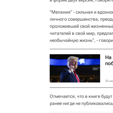
"Мелания" - сильная и вдох
личного совершенства, преод
проложившей свой жизненный
читателей в свой мир, предл
необычайную жизнь", - говор
На
по
25 ию
Отмечается, что в книге буду
ранее нигде не публиковались