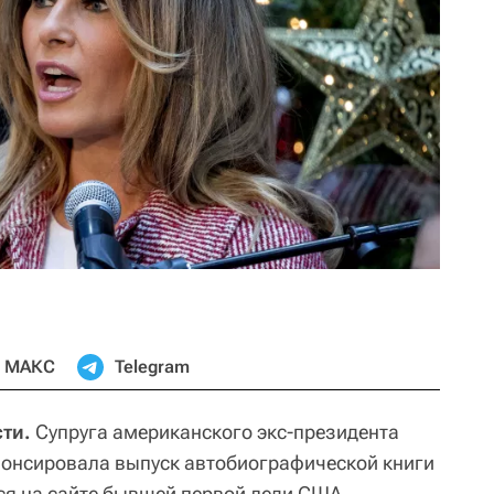
МАКС
Telegram
ти.
Супруга американского экс-президента
онсировала выпуск автобиографической книги
тся на сайте бывшей первой леди США.