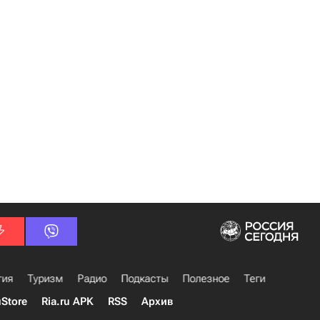
гия
Туризм
Радио
Подкасты
Полезное
Теги
uStore
Ria.ru APK
RSS
Архив