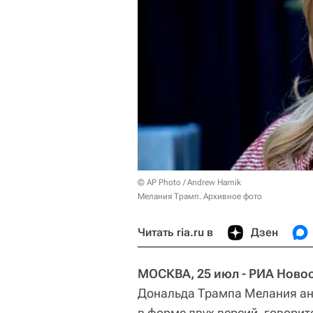
© AP Photo / Andrew Harnik
Мелания Трамп. Архивное фото
Читать ria.ru в
Дзен
МОСКВА, 25 июл - РИА Новос
Дональда Трампа Мелания ан
в форме двух версий, говори