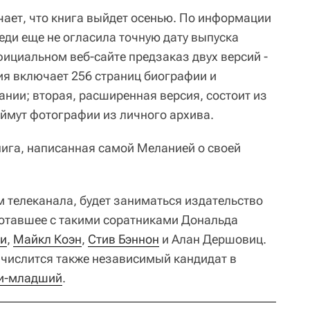
чает, что книга выйдет осенью. По информации
еди еще не огласила точную дату выпуска
фициальном веб-сайте предзаказ двух версий -
ия включает 256 страниц биографии и
нии; вторая, расширенная версия, состоит из
аймут фотографии из личного архива.
нига, написанная самой Меланией о своей
м телеканала, будет заниматься издательство
аботавшее с такими соратниками Дональда
ни
,
Майкл Коэн
,
Стив Бэннон
и Алан Дершовиц.
 числится также независимый кандидат в
ди-младший
.