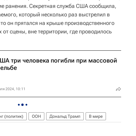
ие ранения. Секретная служба США сообщила,
емого, который несколько раз выстрелил в
что он прятался на крыше производственного
 от сцены, вне территории, где проводилось
США три человека погибли при массовой
рельбе
ля 2024, 10:11
г (политик)
ООН
Дональд Трамп
В мире