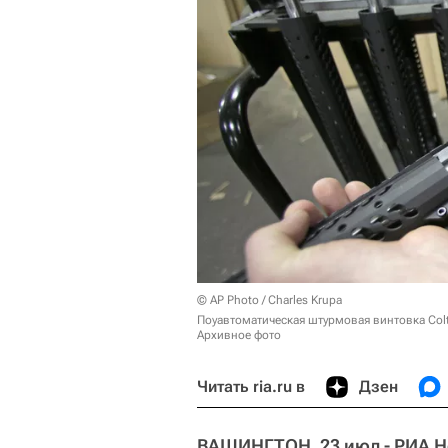
© AP Photo / Charles Krupa
Поуавтоматическая штурмовая винтовка Colt
Архивное фото
Читать ria.ru в
Дзен
ВАШИНГТОН, 23 июл - РИА Н