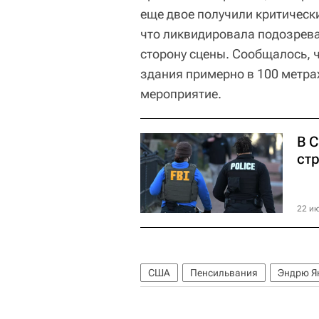
еще двое получили критическ
что ликвидировала подозрева
сторону сцены. Сообщалось, 
здания примерно в 100 метрах
мероприятие.
В 
ст
22 ию
США
Пенсильвания
Эндрю Ян