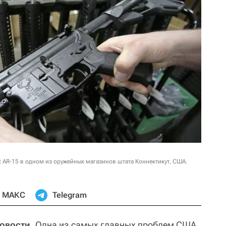
 AR-15 в одном из оружейных магазинов штата Коннектикут, США.
МАКС
Telegram
овости.
Одна из самых главных проблем США