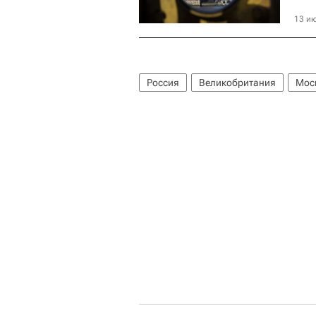
13 ию
Россия
Великобритания
Мос