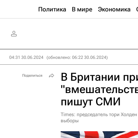
Политика
В мире
Экономика
04:31 30.06.2024
(обновлено: 06:22 30.06.2024)
В Британии пр
Поделиться
"вмешательств
пишут СМИ
Times: председатель тори Холде
выборы