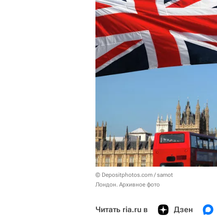
© Depositphotos.com / samot
Лондон. Архивное фото
Читать ria.ru в
Дзен