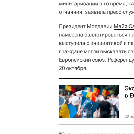
милитаризации в то время, ка
отчаяния, заявила пресс-слу
Президент Молдавии
Майя С
намерена баллотироваться на 
выступила с инициативой к п
граждане могли высказать св
Европейский союз. Референду
20 октября.
Эк
в Е
28 ию