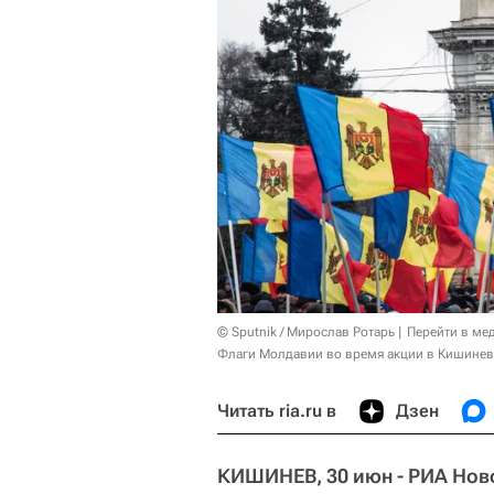
© Sputnik / Мирослав Ротарь
Перейти в ме
Флаги Молдавии во время акции в Кишинев
Читать ria.ru в
Дзен
КИШИНЕВ, 30 июн - РИА Нов