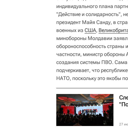
индивидуального плана партне
"Действие и солидарность", 
президент Майя Санду, в стра
военных из
США
,
Великобрит
минобороны Молдавии заявлял
обороноспособность страны и
частности, министр обороны 
создания системы ПВО. Сама
подчеркивает, что республик
НАТО, поскольку это якобы п
Сл
"П
27 ию