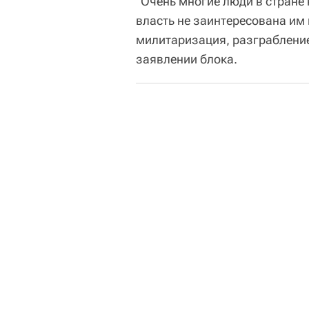
"Очень многие люди в стране 
власть не заинтересована им
милитаризация, разграбление
заявлении блока.