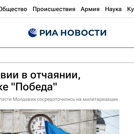
Общество
Происшествия
Армия
Наука
Ку
ии в отчаянии,
ке "Победа"
власти Молдавии сосредоточились на милитаризации