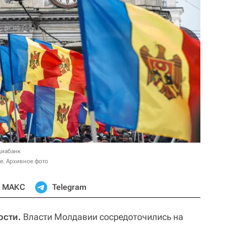
диабанк
е. Архивное фото
МАКС
Telegram
ости.
Власти Молдавии сосредоточились на