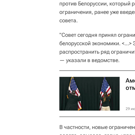
против Белоруссии, который р
ограничения, ранее уже введе
совета.
"Совет сегодня принял огран
белорусской экономики. <…> 
распространить ряд ограничи
— указали в ведомстве.
Ам
от
29 ию
В частности, новые ограниче