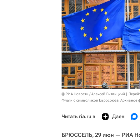
© РИА Новости / Алексей Витвицкий
Перей
Флаги с символикой Евросоюза. Архивное 
Читать ria.ru в
Дзен
БРЮССЕЛЬ, 29 июн — РИА Н