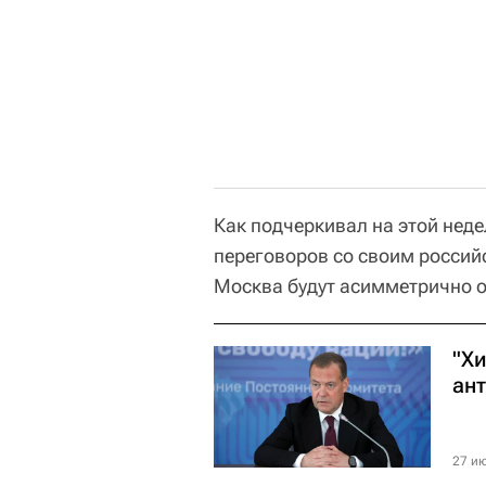
Как подчеркивал на этой нед
переговоров со своим росси
Москва будут асимметрично о
"Х
ан
27 ию