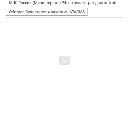
МЧС России (Министерство РФ по делам гражданской обороны, чрезвычайным ситуациям и ликвидации последствий стихийных бедствий)
Обстрел Севастополя ракетами ATACMS