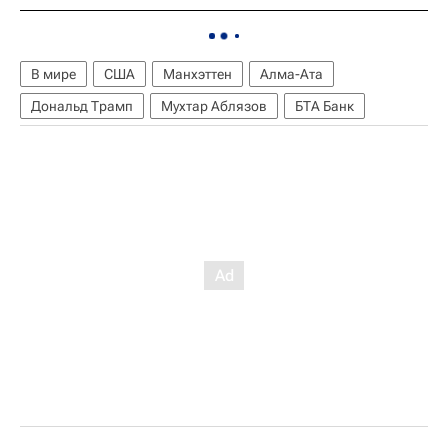
В мире
США
Манхэттен
Алма-Ата
Дональд Трамп
Мухтар Аблязов
БТА Банк