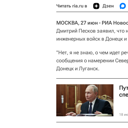
Читать ria.ru в
Дзен
МОСКВА, 27 июн - РИА Новос
Дмитрий Песков заявил, что н
инженерных войск в Донецк и
"Нет, я не знаю, о чем идет р
сообщения о намерении Севе
Донецк и Луганск.
Пу
сп
18 ию