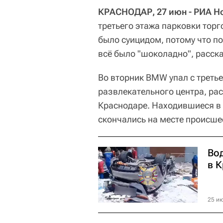
КРАСНОДАР, 27 июн - РИА Н
третьего этажа парковки торг
было суицидом, потому что по
всё было "шоколадно", расск
Во вторник BMW упал с треть
развлекательного центра, ра
Краснодаре. Находившиеся в 
скончались на месте происше
Во
в 
25 ию