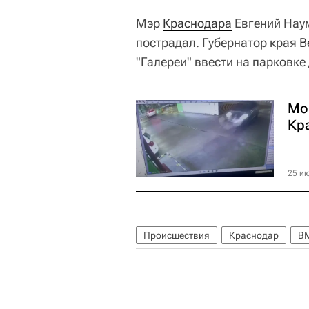
Мэр
Краснодара
Евгений Наум
пострадал. Губернатор края
В
"Галереи" ввести на парковк
Мо
Кр
25 ию
Происшествия
Краснодар
BM