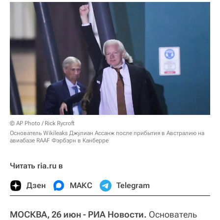
© AP Photo / Rick Rycroft
Основатель Wikileaks Джулиан Ассанж после прибытия в Австралию на
авиабазе RAAF Фэрбэрн в Канберре
Читать ria.ru в
Дзен
МАКС
Telegram
МОСКВА, 26 июн - РИА Новости.
Основатель