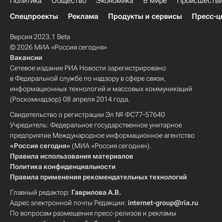
Политика
Общество
Экономика
В мире
Происшеств
Спецпроекты
Реклама
Продукты и сервисы
Пресс-ц
Версия 2023.1 Beta
© 2026 МИА «Россия сегодня»
Вакансии
Сетевое издание РИА Новости зарегистрировано
в Федеральной службе по надзору в сфере связи,
информационных технологий и массовых коммуникаций
(Роскомнадзор) 08 апреля 2014 года.
Свидетельство о регистрации Эл № ФС77-57640
Учредитель: Федеральное государственное унитарное
предприятие Международное информационное агентство
«Россия сегодня»
(МИА «Россия сегодня»).
Правила использования материалов
Политика конфиденциальности
Правила применения рекомендательных технологий
Главный редактор:
Гаврилова А.В.
Адрес электронной почты Редакции:
internet-group@ria.ru
По вопросам размещения пресс-релизов и рекламы